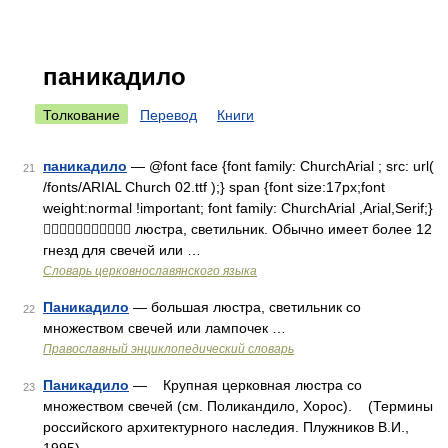
паникадило
Толкование
Перевод
Книги
паникадило
— @font face {font family: ChurchArial ; src: url(
21
/fonts/ARIAL Church 02.ttf );} span {font size:17px;font
weight:normal !important; font family: ChurchArial ,Arial,Serif;}
 люстра, светильник. Обычно имеет более 12
гнезд для свечей или …
Словарь церковнославянского языка
Паникадило
— большая люстра, светильник со
22
множеством свечей или лампочек …
Православный энциклопедический словарь
Паникадило
— Крупная церковная люстра со
23
множеством свечей (см. Поликандило, Хорос). (Термины
российского архитектурного наследия. Плужников В.И.,