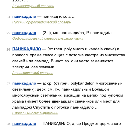
1995) …
Архитектурный словарь
паникадило
— паникад ило, а …
24
Русский орфографический словарь
паникадило
— (2 с); мн. паникади/ла, Р. паникади/л …
25
Орфографический словарь русского языка
ПАНИКАДИЛО
— (от греч. poly много и kandela свеча) в
26
правосл. храме свисающая с потолка люстра из множества
свечей или лампад. В наст. вр. они часто заменяются
электрич. лампочками …
Атеистический словарь
паникадило
— а; ср. (от греч. polykándēlon многосвечный
27
светильник); церк. см. тж. паникадильный Большой
многоярусный светильник, висящий на цепях под куполом
храма (имеет более двенадцати свечников или мест для
лампадок) Спустить с потолка паникади/ло …
Словарь многих выражений
паникадило
— ПАНИКАДИЛО, а, ср Предмет церковного
28