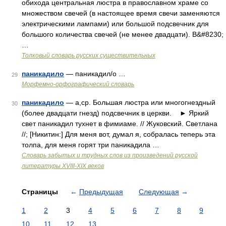
обихода центральная люстра в православном храме со
множеством свечей (в настоящее время свечи заменяются
электрическими лампами) или большой подсвечник для
большого количества свечей (не менее двадцати). В&#8230;
…
Толковый словарь русских существительных
паникадило
— паникадил/о …
29
Морфемно-орфографический словарь
паникадило
— а,ср. Большая люстра или многогнездный
30
(более двадцати гнезд) подсвечник в церкви. ► Яркий
свет паникадил тухнет в фимиаме. // Жуковский. Светлана
//; [Никитин:] Для меня вот, думал я, собралась теперь эта
толпа, для меня горят три паникадила …
Словарь забытых и трудных слов из произведений русской
литературы ХVIII-ХIХ веков
Страницы
←
Предыдущая
Следующая
→
1
2
3
4
5
6
7
8
9
10
11
12
13